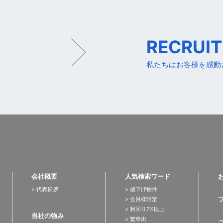
RECRUIT
私たちはお客様を感動
会社概要
人気検索ワード
> 代表挨拶
> 値下げ物件
> 会員様限定
> 利回り7%以上
当社の強み
> 繁華街