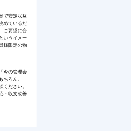
働で安定収益
眺めているだ
、ご要望に合
というイメー
員様限定の物
「今の管理会
もちろん、
談ください。
応・収支改善