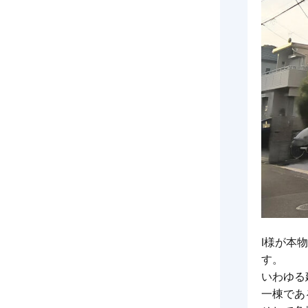
I様が本
す。
いわゆる
一棟であ