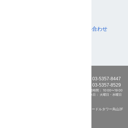
CONTACT
お問い合わせ
こちらからお気軽にご相談ください。
03-5357-8447
Tel:
03-5357-8529
Tel:
営業時間： 10:00〜19:00
定休日： 火曜日・水曜日
〒157-0062
東京都世田谷区南烏山4丁目12-12 セードルタワー烏山2F