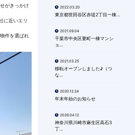
わせがきっかけ
2022.03.20
東京都世田谷区赤堤2丁目一棟...
社に近いエリ
2021.09.04
本物件を選ばれ
千葉市中央区要町一棟マンシ
ョ...
2021.03.25
移転オープンしました♪（つ
な...
2020.12.24
年末年始のお知らせ
2026.04.12
神奈川県川崎市麻生区高石3
丁...