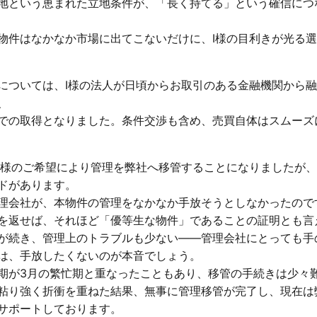
地という恵まれた立地条件が、「長く持てる」という確信につ
物件はなかなか市場に出てこないだけに、I様の目利きが光る
については、I様の法人が日頃からお取引のある金融機関から
、
での取得となりました。条件交渉も含め、売買自体はスムーズ
I様のご希望により管理を弊社へ移管することになりましたが
ドがあります。
理会社が、本物件の管理をなかなか手放そうとしなかったので
を返せば、それほど「優等生な物件」であることの証明とも言
が続き、管理上のトラブルも少ない——管理会社にとっても手
は、手放したくないのが本音でしょう。
期が3月の繁忙期と重なったこともあり、移管の手続きは少々
粘り強く折衝を重ねた結果、無事に管理移管が完了し、現在は
サポートしております。