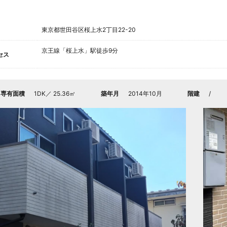
東京都世田谷区桜上水2丁目22-20
京王線「桜上水」駅徒歩9分
セス
／専有面積
1DK／ 25.36㎡
築年月
2014年10月
階建
/