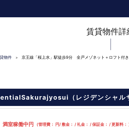
賃貸物件詳
貸物件
京王線「桜上水」駅徒歩9分 全戸メゾネット＋ロフト付き
>
identialSakurajyosui（レジデン
満室稼働中円
(管理費： 円/ 敷金： / 礼金： / 保証金： / 更新料： 