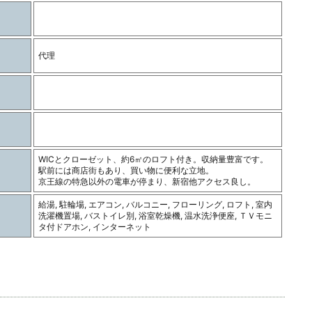
代理
WICとクローゼット、約6㎡のロフト付き。収納量豊富です。
駅前には商店街もあり、買い物に便利な立地。
京王線の特急以外の電車が停まり、新宿他アクセス良し。
給湯, 駐輪場, エアコン, バルコニー, フローリング, ロフト, 室内
洗濯機置場, バストイレ別, 浴室乾燥機, 温水洗浄便座, ＴＶモニ
タ付ドアホン, インターネット