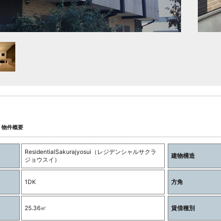
物件概要
ResidentialSakurajyosui（レジデンシャルサクラ
建物構造
ジョウスイ）
1DK
方角
25.36㎡
賃借種別