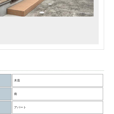
木造
南
アパート