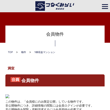
会員物件
>
>
>
TOP
物件
1棟収益マンション
都営三田線「西台」駅徒歩9分 2022年1
月築 RC造4階建 満室稼働中
会員物件
この物件は、「会員様にのみ限定公開」している物件です。
非公開物件につき、詳細情報の閲覧には会員ログインが必要です。
非公開物件を閲覧・資料請求するには会員登録が必要です。