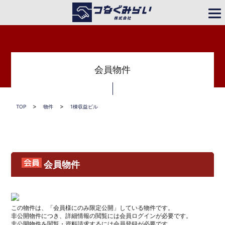
会員物件
>
>
>
TOP
物件
1棟収益ビル
東急田園都市線「溝の口」駅徒歩4分 1986年6
月築 鉄骨造 5階建
会員物件
この物件は、「会員様にのみ限定公開」している物件です。
非公開物件につき、詳細情報の閲覧には会員ログインが必要です。
非公開物件を閲覧・資料請求するには会員登録が必要です。